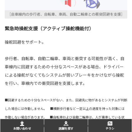
緊急時操舵支援（アクティブ操舵機能付）
操舵回避をサポート。
歩行者、自転車、自動二輪車、車両と衝突する可能性が高く、自
車線内に回避するための十分なスペースがある場合、ドライバー
による操舵がなくてもシステムが弱いブレーキをかけながら操舵
を行い、車線内での衝突回避を支援します。
■回避するための十分なスペースがない、また、回避先に物があるとシステムが判断
した場合には作動しません。 ■横断歩行者など一定以上の速度を持った対象には
作動しない場合があります。 ■自転車および自動二輪車は、人が乗車している状
態が対象です。 ■写真は作動イメージです。 ■写真のカメラ・レーダーの検知範
お問い合わせ
店舗を探す
チラシ