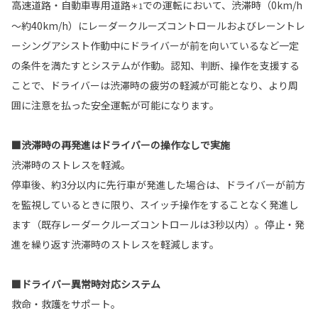
高速道路・自動車専用道路
での運転において、渋滞時（0km/h
＊1
～約40km/h）にレーダークルーズコントロールおよびレーントレ
ーシングアシスト作動中にドライバーが前を向いているなど一定
の条件を満たすとシステムが作動。認知、判断、操作を支援する
ことで、ドライバーは渋滞時の疲労の軽減が可能となり、より周
囲に注意を払った安全運転が可能になります。
■渋滞時の再発進はドライバーの操作なしで実施
渋滞時のストレスを軽減。
停車後、約3分以内に先行車が発進した場合は、ドライバーが前方
を監視しているときに限り、スイッチ操作をすることなく発進し
ます（既存レーダークルーズコントロールは3秒以内）。停止・発
進を繰り返す渋滞時のストレスを軽減します。
■ドライバー異常時対応システム
救命・救護をサポート。