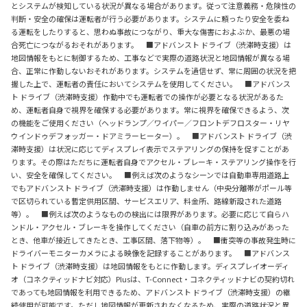
とシステムが検知している状況が異なる場合があります。従って注意義務・危険性の
判断・安全の確保は運転者が行う必要があります。システムに頼ったり安全を委ね
る運転をしたりすると、思わぬ事故につながり、重大な傷害におよぶか、最悪の場
合死亡につながるおそれがあります。 ■アドバンスト ドライブ（渋滞時支援）は
地図情報をもとに制御するため、工事などで実際の道路状況と地図情報が異なる場
合、正常に作動しないおそれがあります。システムを過信せず、常に周囲の状況を把
握した上で、運転者の責任においてシステムを使用してください。 ■アドバンス
ト ドライブ（渋滞時支援）作動中でも運転者での操作が必要となる状況があるた
め、運転者自身で視界を確保する必要があります。常に視界を確保できるよう、次
の機能をご使用ください（ヘッドランプ／ワイパー／フロントデフロスター・リヤ
ウインドゥデフォッガー・ドアミラーヒーター）。 ■アドバンスト ドライブ（渋
滞時支援）は状況に応じてディスプレイ表示でステアリングの保持を促すことがあ
ります。その際はただちに運転者自身でアクセル・ブレーキ・ステアリング操作を行
い、安全を確保してください。 ■例えば次のようなシーンでは自動車専用道路上
でもアドバンスト ドライブ（渋滞時支援）は作動しません（中央分離帯がポール等
で区切られている暫定供用区間、サービスエリア、料金所、路線新設された道路
等）。 ■例えば次のようなものの検出には限界があります。必要に応じて自らハ
ンドル・アクセル・ブレーキを操作してください（自車の前方に割り込みがあった
とき、他車が接近してきたとき、工事区間、落下物等）。 ■衝突等の事故発生時に
ドライバーモニターカメラによる映像を記録することがあります。 ■アドバンス
ト ドライブ（渋滞時支援）は地図情報をもとに作動します。ディスプレイオーディ
オ（コネクティッドナビ対応）Plusは、T-Connect・コネクティッドナビの契約切れ
であっても地図情報を利用できるため、アドバンスト ドライブ（渋滞時支援）の継
続使用が可能です。ただし地図情報が更新されなくなるため、実際の道路状況と異