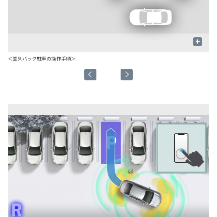
+
＜並列バック駐車の操作手順＞
＊