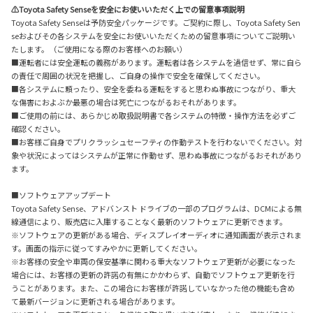
⚠Toyota Safety Senseを安全にお使いいただく上での留意事項説明
Toyota Safety Senseは予防安全パッケージです。ご契約に際し、Toyota Safety Sen
seおよびその各システムを安全にお使いいただくための留意事項についてご説明い
たします。（ご使用になる際のお客様へのお願い）
■運転者には安全運転の義務があります。運転者は各システムを過信せず、常に自ら
の責任で周囲の状況を把握し、ご自身の操作で安全を確保してください。
■各システムに頼ったり、安全を委ねる運転をすると思わぬ事故につながり、重大
な傷害におよぶか最悪の場合は死亡につながるおそれがあります。
■ご使用の前には、あらかじめ取扱説明書で各システムの特徴・操作方法を必ずご
確認ください。
■お客様ご自身でプリクラッシュセーフティの作動テストを行わないでください。対
象や状況によってはシステムが正常に作動せず、思わぬ事故につながるおそれがあり
ます。
■ソフトウェアアップデート
Toyota Safety Sense、アドバンスト ドライブの一部のプログラムは、DCMによる無
線通信により、販売店に入庫することなく最新のソフトウェアに更新できます。
※ソフトウェアの更新がある場合、ディスプレイオーディオに通知画面が表示されま
す。画面の指示に従ってすみやかに更新してください。
※お客様の安全や車両の保安基準に関わる重大なソフトウェア更新が必要になった
場合には、お客様の更新の許諾の有無にかかわらず、自動でソフトウェア更新を行
うことがあります。また、この場合にお客様が許諾していなかった他の機能も含め
て最新バージョンに更新される場合があります。