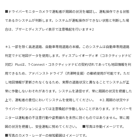
■ドライバーモニターカメラで運転者が周囲の状況を確認し、運転操作できる状態
であるかシステムが判断します。システムが運転操作ができない状態と判断した場
合は、ブザーとディスプレイ表示で注意喚起を行います＊2
＊1. 一部を除く高速道路、自動車専用道路の本線。このシステムは自動車専用道路
判定でナビ地図データを使用します。ディスプレイオーディオ（コネクティッドナビ
対応）Plusは、T-Connect・コネクティッドナビの契約切れであっても地図情報を利
用できるため、アドバンスト ドライブ（渋滞時支援）の継続使用が可能です。ただ
し地図情報が更新されなくなるため、実際の道路状況と異なることでシステムが正
常に作動しないおそれがあります。システムを過信せず、常に周囲の状況を把握した
上で、運転者の責任においてシステムを使用してください。 ＊2. 周囲の状況やド
ライバーポジションによっては注意喚起が作動しないことがあります。ドライバーモ
ニターは運転者の不注意行動や姿勢崩れを未然に防ぐものではありません。常に周
囲の状況を把握し、安全運転に努めてください。 ■写真は作動イメージです。
■写真のカメラ・レーダーの検知範囲はイメージです。