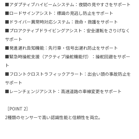
■アダプティブハイビームシステム：夜間の見やすさをサポート
■ロードサインアシスト：標識の見逃し防止をサポート
■ドライバー異常時対応システム：救命・救護をサポート
■プロアクティブドライビングアシスト：安全運転をさりげなく
サポート
■発進遅れ告知機能：先行車・信号出遅れ防止をサポート
■緊急時操舵支援（アクティブ操舵機能付）：操舵回避をサポー
ト
■フロントクロストラフィックアラート：出会い頭の事故防止を
サポート
■レーンチェンジアシスト：高速道路の車線変更をサポート
［POINT 2］
2種類のセンサーで高い認識性能と信頼性を両立。