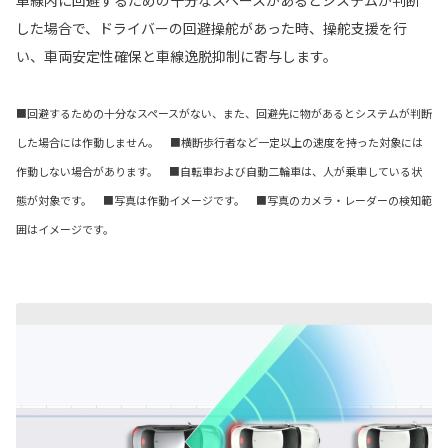
した場合で、ドライバーの回避操舵があった時、操舵支援を行
い、車両安定性確保と車線逸脱抑制に寄与します。
■回避するための十分なスペースがない、また、回避先に物があるとシステムが判断
した場合には作動しません。 ■横断歩行者など一定以上の速度を持った対象には
作動しない場合があります。 ■自転車および自動二輪車は、人が乗車している状
態が対象です。 ■写真は作動イメージです。 ■写真のカメラ・レーダーの検知範
囲はイメージです。