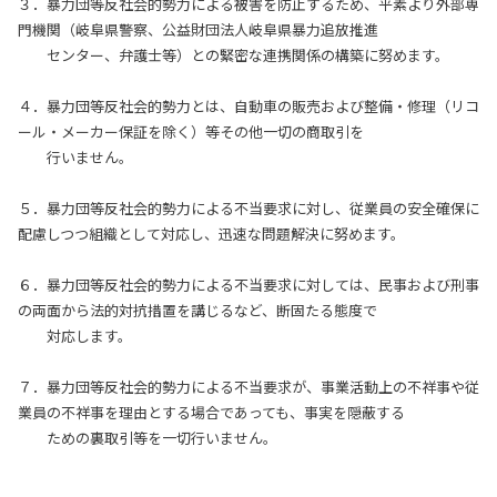
３．暴力団等反社会的勢力による被害を防止するため、平素より外部専
門機関（岐阜県警察、公益財団法人岐阜県暴力追放推進
センター、弁護士等）との緊密な連携関係の構築に努めます。
４．暴力団等反社会的勢力とは、自動車の販売および整備・修理（リコ
ール・メーカー保証を除く）等その他一切の商取引を
行いません。
５．暴力団等反社会的勢力による不当要求に対し、従業員の安全確保に
配慮しつつ組織として対応し、迅速な問題解決に努めます。
６．暴力団等反社会的勢力による不当要求に対しては、民事および刑事
の両面から法的対抗措置を講じるなど、断固たる態度で
対応します。
７．暴力団等反社会的勢力による不当要求が、事業活動上の不祥事や従
業員の不祥事を理由とする場合であっても、事実を隠蔽する
ための裏取引等を一切行いません。