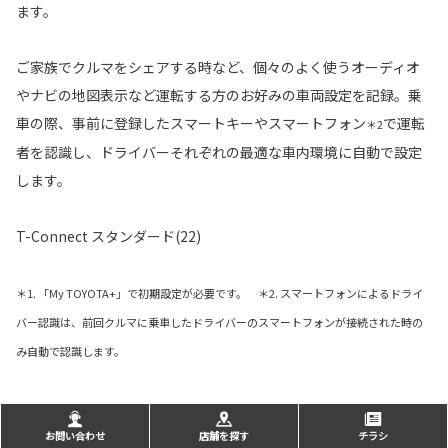
ます。
ご家族でクルマをシェアする時など、個々のよく使うオーディオ
やナビの地図表示など運転する方のお好みの車両設定を記録。乗
車の際、事前に登録したスマートキーやスマートフォン
で運転
＊2
者を認識し、ドライバーそれぞれの最適な車内環境に自動で設定
します。
T-Connect スタンダード(22)
＊1. 「My TOYOTA+」で初期設定が必要です。 ＊2. スマートフォンによるドライ
バー認識は、前回クルマに乗車したドライバーのスマートフォンが接続された時の
み自動で認識します。
マイカーログ
お問い合わせ
店舗を探す
チラシ