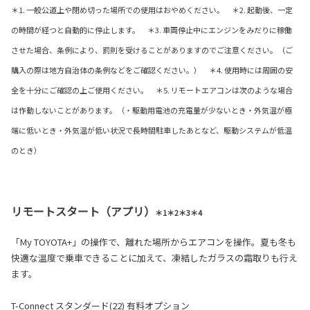
＊1. 一般公道上や閉め切った場所での使用はおやめください。 ＊2. 起動後、一定
の時間が経つと自動的に停止します。 ＊3. 車両停止中にエンジンをみだりに稼働
させた場合、条例により、罰則を受けることがありますのでご注意ください。（ご
購入の際は地方自治体の条例などをご確認ください。） ＊4. 使用時には周囲の安
全を十分にご確認の上ご使用ください。 ＊5. リモートエアコンは次のような場合
は作動しないことがあります。（・駆動用電池の充電量が少ないとき・外気温が極
端に低いとき・外気温が低い状況で長時間駐車したあとなど、駆動システムが低温
のとき）
リモートスタート（アプリ）
＊1＊2＊3＊4
「My TOYOTA+」の操作で、離れた場所からエアコンを操作。夏も冬も
快適な温度で乗車できることに加えて、凍結したガラスの霜取りも行え
ます。
T-Connect スタンダード(22) 有料オプション