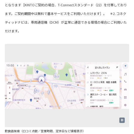
となります［KINTOご契約の場合、T-Connectスタンダード（22）を付帯しており
ます。ご契約期間中は無料で基本サービスをご利用いただけます］。 ＊2. コネク
ティッドナビは、専用通信機（DCM）が正常に通信できる環境の場合にご利用いた
だけます。
+
飲食店検索（口コミ点数／営業時間、定休日など情報表示）
駐