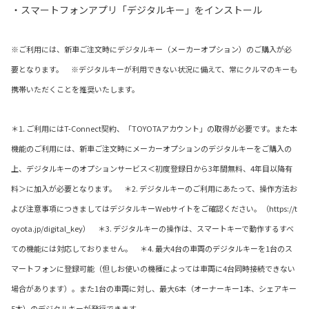
・スマートフォンアプリ「デジタルキー」をインストール
※ご利用には、新車ご注文時にデジタルキー（メーカーオプション）のご購入が必
要となります。 ※デジタルキーが利用できない状況に備えて、常にクルマのキーも
携帯いただくことを推奨いたします。
＊1. ご利用にはT-Connect契約、「TOYOTAアカウント」の取得が必要です。また本
機能のご利用には、新車ご注文時にメーカーオプションのデジタルキーをご購入の
上、デジタルキーのオプションサービス＜初度登録日から3年間無料、4年目以降有
料＞に加入が必要となります。 ＊2. デジタルキーのご利用にあたって、操作方法お
よび注意事項につきましてはデジタルキーWebサイトをご確認ください。（https://t
oyota.jp/digital_key） ＊3. デジタルキーの操作は、スマートキーで動作するすべ
ての機能には対応しておりません。 ＊4. 最大4台の車両のデジタルキーを1台のス
マートフォンに登録可能（但しお使いの機種によっては車両に4台同時接続できない
場合があります）。また1台の車両に対し、最大6本（オーナーキー1本、シェアキー
5本）のデジタルキーが発行できます。