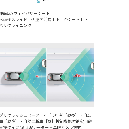
運転席8ウェイパワーシート
Ⓐ前後スライド Ⓑ座面前端上下 Ⓒシート上下
Ⓓリクライニング
プリクラッシュセーフティ（歩行者［昼夜］・自転
車［昼夜］・自動二輪車［昼］検知機能付衝突回避
支援タイプ/ミリ波レーダー＋単眼カメラ方式）