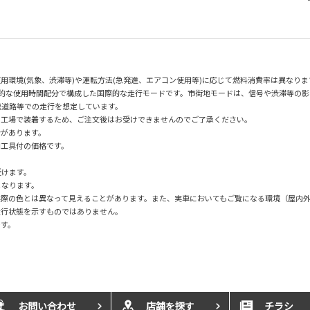
用環境(気象、渋滞等)や運転方法(急発進、エアコン使用等)に応じて燃料消費率は異なりま
均的な使用時間配分で構成した国際的な走行モードです。市街地モードは、信号や渋滞等の
速道路等での走行を想定しています。
の工場で装着するため、ご注文後はお受けできませんのでご了承ください。
合があります。
用工具付の価格です。
受けます。
となります。
実際の色とは異なって見えることがあります。また、実車においてもご覧になる環境（屋内
走行状態を示すものではありません。
です。
お問い合わせ
店舗を探す
チラシ