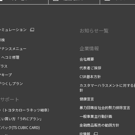
シミュレーション
お知らせ一覧
点検
企業情報
テナンスメニュー
・ヘコミ修理
会社概要
プラス
代表者ご挨拶
ヤキープ
CSR基本方針
がつくしプラン
カスタマーハラスメントに対する
針
サポート
健康宣言
暴力団等反社会的勢力排除宣言
TO（トヨタカローラネッツ岐阜）
一般事業主行動計画
こい買い方「うれCプラン」
金融商品販売の勧誘方針
ック(TS CUBIC CARD)
IR情報