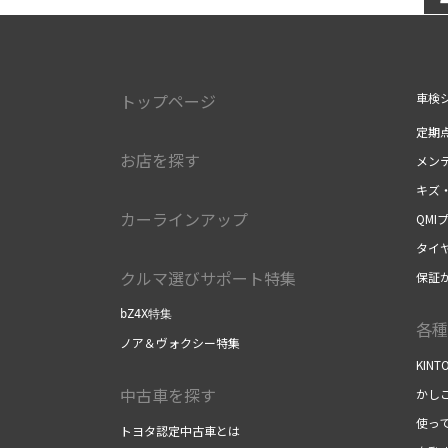
トップページ
車検
定期
お店を探す
メン
キズ
カーラインアップ
QMI
タイ
クルマ選びサポート特集
保証
bZ4X特集
各種
ノア＆ヴォクシー特集
KIN
中古車を探す
かし
使ってバ
トヨタ認定中古車とは