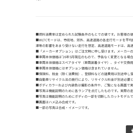
■燃料消費率は定められた試験条件のもとでの値です。お客様の使
■WLTCモードは、市街地、郊外、高速道路の各走行モードを平
滞等の影響をあまり受けない走行を想定、高速道路モードは、高
■「メーカーオプション」はご注文時に申し受けます。メーカー
■車両本体価格は'26年5月現在のもので、予告なく変更となる場
■車両本体価格はスペアタイヤ（車両装着タイヤ）、タイヤ交換
■車両本体価格にはオプション価格は含まれていません。
■保険料、税金（除く消費税）、登録料などの諸費用は別途申し
■自動車リサイクル法の施行により、リサイクル料金が別途必要
■ボディカラーおよび内装色は撮影の条件や、ご覧になる画面で
■写真は機能説明のために各ランプを点灯したものです。実際の
■写真は機能説明のためにボディの一部を切断したカットモデル
■画面はハメ込み合成です。
■一部の写真は合成・イメージです。