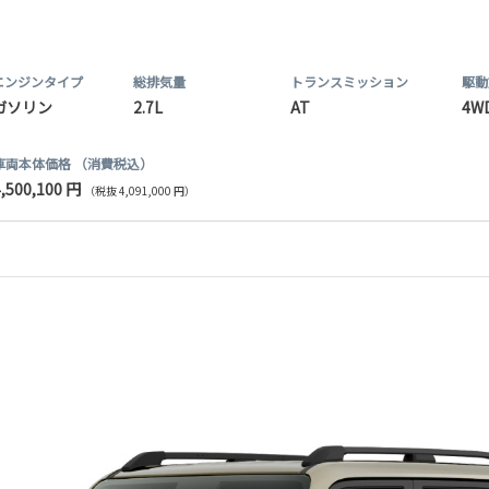
エンジンタイプ
総排気量
トランス
ミッション
駆動
ガソリン
2.7L
AT
4W
車両本体価格
（消費税込）
4,500,100 円
（税抜 4,091,000 円）