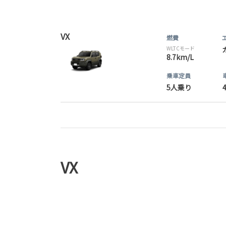
VX
燃費
WLTCモード
8.7km/L
乗車定員
5人乗り
VX