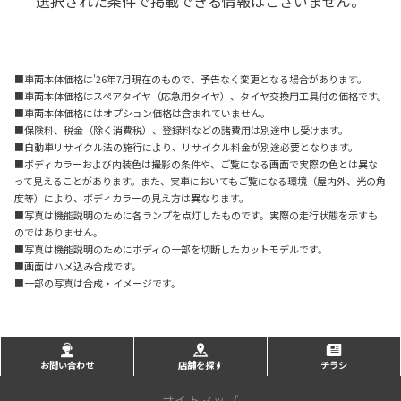
選択された条件で掲載できる情報はございません。
■車両本体価格は'26年7月現在のもので、予告なく変更となる場合があります。
■車両本体価格はスペアタイヤ（応急用タイヤ）、タイヤ交換用工具付の価格です。
■車両本体価格にはオプション価格は含まれていません。
■保険料、税金（除く消費税）、登録料などの諸費用は別途申し受けます。
■自動車リサイクル法の施行により、リサイクル料金が別途必要となります。
■ボディカラーおよび内装色は撮影の条件や、ご覧になる画面で実際の色とは異な
って見えることがあります。また、実車においてもご覧になる環境（屋内外、光の角
度等）により、ボディカラーの見え方は異なります。
■写真は機能説明のために各ランプを点灯したものです。実際の走行状態を示すも
のではありません。
■写真は機能説明のためにボディの一部を切断したカットモデルです。
■画面はハメ込み合成です。
■一部の写真は合成・イメージです。
お問い合わせ
店舗を探す
チラシ
サイトマップ