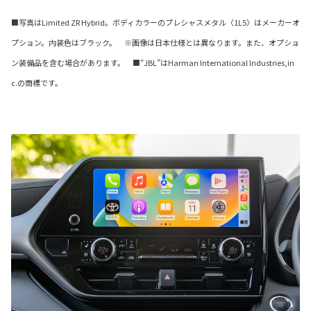
■写真はLimited ZR Hybrid。ボディカラーのプレシャスメタル〈1L5〉はメーカーオ
プション。内装色はブラック。 ※画像は日本仕様とは異なります。また、オプショ
ン装備品を含む場合があります。 ■“JBL”はHarman International Industries,in
c.の商標です。