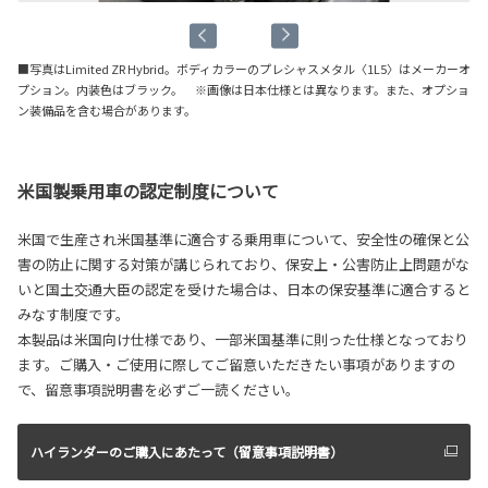
■写真はLimited ZR Hybrid。ボディカラーのプレシャスメタル〈1L5〉はメーカーオ
プション。内装色はブラック。 ※画像は日本仕様とは異なります。また、オプショ
ン装備品を含む場合があります。
米国製乗用車の認定制度について
米国で生産され米国基準に適合する乗用車について、安全性の確保と公
害の防止に関する対策が講じられており、保安上・公害防止上問題がな
いと国土交通大臣の認定を受けた場合は、日本の保安基準に適合すると
みなす制度です。
本製品は米国向け仕様であり、一部米国基準に則った仕様となっており
ます。ご購入・ご使用に際してご留意いただきたい事項がありますの
で、留意事項説明書を必ずご一読ください。
ハイランダーのご購入にあたって（留意事項説明書）