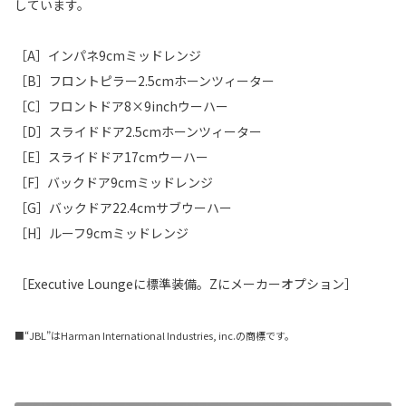
しています。
［A］インパネ9cmミッドレンジ
［B］フロントピラー2.5cmホーンツィーター
［C］フロントドア8×9inchウーハー
［D］スライドドア2.5cmホーンツィーター
［E］スライドドア17cmウーハー
［F］バックドア9cmミッドレンジ
［G］バックドア22.4cmサブウーハー
［H］ルーフ9cmミッドレンジ
［Executive Loungeに標準装備。Zにメーカーオプション］
■“JBL”はHarman International Industries, inc.の商標です。