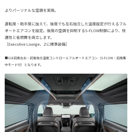
よりパーソナルな空調を実現。
運転席・助手席に加えて、後席でも左右独立した温度設定が行えるフル
オートエアコンを設定。後席の空調を抑制するS-FLOW制御により、快
適性と省燃費を両立します。
［Executive Lounge、Zに標準装備］
■Gは前席左右・前後独立温度コントロールフルオートエアコン（S-FLOW：前席集
中モード付）となります。