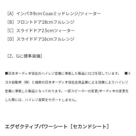
［A］インパネ9cm Coaxミッドレンジ/ツィーター
［B］フロントドア18cmフルレンジ
［C］スライドドア2.5cmツィーター
［D］スライドドア16cmフルレンジ
［Z、Gに標準装備］
■日本オーディオ協会のハイレゾ定義に準拠した製品にロゴを冠しています。 ■ト
ヨタ自動車（株）と複数の日本オーディオ協会会員企業による協業によりハイレゾ
定義に準拠した製品となっております。一部スピーカーの変更/オーディオの変更を
した際には、ハイレゾ音質をサポートしません。
エグゼクティブパワーシート［セカンドシート］