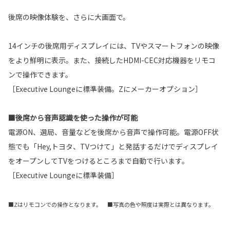
後席の映像体験を、さらに大画面で。
14インチの後席用ディスプレイには、TVやスマートフォンの映像
をより鮮明に表示。また、接続したHDMI-CEC対応機器をリモコ
ンで操作できます。
［Executive Loungeに標準装備。Zにメーカーオプション］
■後席から音声認識を使った操作が可能
電源ON、選局、音量などを後席から音声で操作可能。電源OFF状
態でも「Hey,トヨタ、TVつけて」と発話するだけでディスプレイ
をオープンしてTVをつけるところまで自動で行います。
［Executive Loungeに標準装備］
■Zはリモコンでの操作となります。 ■写真の色や照度は実際とは異なります。