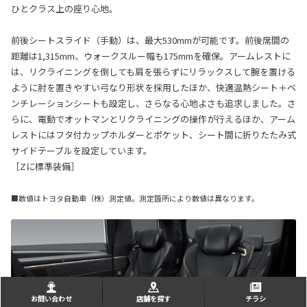
ひとクラス上の座り心地。
前後シートスライド（手動）は、最大530mmが可能です。前後席間の
距離は1,315mm、ウォークスルー幅も175mmを確保。アームレストに
は、リクライニングを倒しても肩を張らずにリラックスして腕を置ける
ように肘を置きやすい弓なり形状を採用したほか、快適温熱シート＋ベ
ンチレーションシートも設定し、さらなる心地よさも追求しました。さ
らに、電動でオットマンとリクライニングの操作が行えるほか、アーム
レストにはフタ付カップホルダーとポケット、シート間に折りたたみ式
サイドテーブルを設定しています。
［Zに標準装備］
■数値はトヨタ自動車（株）測定値。測定箇所により数値は異なります。
お問い合わせ
店舗を探す
チラシ