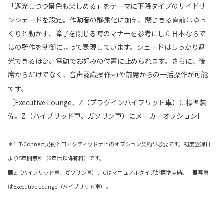
「遮光しつつ景色も楽しめる」をテーマに下降タイプのサイドサ
ンシェードを設定。作動音の静粛化に加え、閉じきる直前はゆっ
くりと動かす、障子を閉じる時のマナーを参考にした日本ならで
はの所作を制御によって表現しています。シェードはしっかり遮
光できるほか、電動でお好みの位置に止められます。さらに、後
席からだけでなく、音声認識操作
や前席からの一括操作が可能
＊1
です。
［Executive Lounge、Z（プラグインハイブリッド車）に標準装
備。Z（ハイブリッド車、ガソリン車）にメーカーオプション］
＊1. T-Connect契約とコネクティッドナビのオプション契約が必要です。初度登録日
より5年間無料（6年目以降有料）です。
■Z（ハイブリッド車、ガソリン車）、Gはマニュアルタイプが標準装備。 ■写真
はExecutive Lounge（ハイブリッド車）。