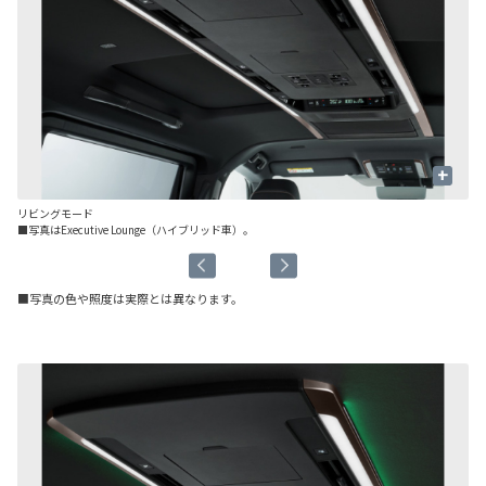
+
リビングモード
パ
■写真はExecutive Lounge（ハイブリッド車）。
［E
■写真の色や照度は実際とは異なります。