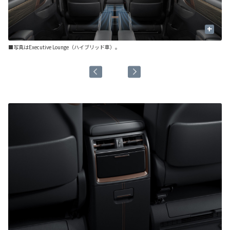
+
■写真はExecutive Lounge（ハイブリッド車）。
前
■写