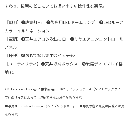
まわり、後席のどこにいても扱いやすい操作性を実現。
【照明】❶読書灯
❷後席用LEDドームランプ ❸LEDルーフ
＊1
カラーイルミネーション
【空調】❹天井エアコン吹出し口 ❺リヤエアコンコントロール
パネル
【操作】❻おもてなし集中スイッチ
＊2
【ユーティリティ】❼天井収納ボックス ❽後席ディスプレイ格
納
＊1
＊1. Executive Loungeに標準装備。 ＊2. ティッシュケース（ソフトパックタイ
プ）のサイズによっては収納できない場合があります。
■写真はExecutive Lounge（ハイブリッド車）。 ■写真の色や照度は実際とは異
なります。