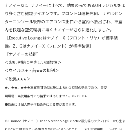
ナノイーXは、ナノイーに比べて、効果の元であるOHラジカルをよ
り多く含む微粒子イオンです。フロントは運転席側、リヤはセン
ターコンソール後部のエアコン吹出口から室内へ放出され、車室
内を快適な空気環境に導くナノイーがさらに進化しました。
［Executive LoungeはナノイーX（フロント・リヤ）が標準装
備。Z、GはナノイーX（フロント）が標準装備］
［ナノイーの技術］
＜お肌や髪にやさしい弱酸性＞
＜ウイルス
・菌
の抑制＞
★
★★
＜脱臭
＞
★★★
★、★★、★★★車室空間での試験による約１時間の効果であり、実使
用環境・実使用条件での結果ではありません。＊2＊3＊4
●効果には個人差や作動条件による差があります。
＊1. nanoe（ナノイー）=nano-technology+electric最先端のテクノロジーから生ま
れた“水に包まれている電気を帯びたイオン”のこと。 ＊2. 試験機関：（一財）日