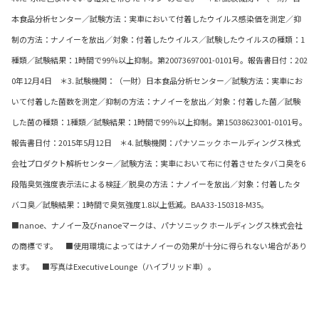
本食品分析センター／試験方法：実車において付着したウイルス感染価を測定／抑
制の方法：ナノイーを放出／対象：付着したウイルス／試験したウイルスの種類：1
種類／試験結果：1時間で99％以上抑制。第20073697001-0101号。報告書日付：202
0年12月4日 ＊3. 試験機関：（一財）日本食品分析センター／試験方法：実車にお
いて付着した菌数を測定／抑制の方法：ナノイーを放出／対象：付着した菌／試験
した菌の種類：1種類／試験結果：1時間で99％以上抑制。第15038623001-0101号。
報告書日付：2015年5月12日 ＊4. 試験機関：パナソニック ホールディングス株式
会社プロダクト解析センター／試験方法：実車において布に付着させたタバコ臭を6
段階臭気強度表示法による検証／脱臭の方法：ナノイーを放出／対象：付着したタ
バコ臭／試験結果：1時間で臭気強度1.8以上低減。BAA33-150318-M35。
■nanoe、ナノイー及びnanoeマークは、パナソニック ホールディングス株式会社
の商標です。 ■使用環境によってはナノイーの効果が十分に得られない場合があり
ます。 ■写真はExecutive Lounge（ハイブリッド車）。