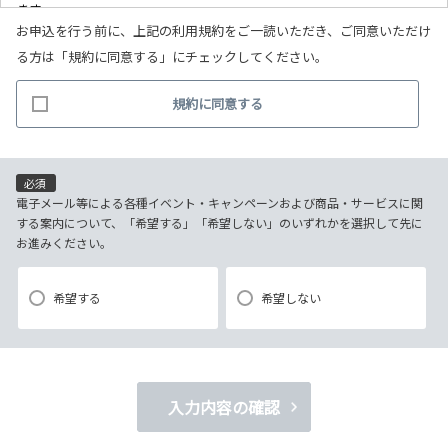
ます。
お申込を行う前に、上記の利用規約をご一読いただき、ご同意いただけ
(1)お客様リクエストに対応するにあたって問題が発生した場合の確認・
る方は「規約に同意する」にチェックしてください。
連絡
(2)お客様から照会があった場合のリクエスト情報の確認
規約に同意する
(3)お客様に不利益を与えないために行う、お客様に対する迅速なご連絡
（電子メール、電話、郵送によるご連絡）
(4)当社で取り扱っている商品・サービスなどに関する営業上のご案内
(5)商品の企画・開発あるいはお客様満足向上策などの検討のためのお客
必須
様アンケート調査の実施
電子メール等による各種イベント・キャンペーンおよび商品・サービスに関
する案内について、「希望する」「希望しない」のいずれかを選択して先に
お進みください。
【3．推奨環境について】
1.当社の推奨するインターネット環境にてお申込みをお願いします。推奨
希望する
希望しない
以外の環境によって発生した情報の不備や
それに伴う連絡の不徹底については責任を負いかねますので、あらかじ
めご了承ください。
なお、不具合の生じたデータについてはお客様にお断り無く削除させて
入力内容の確認
いただく場合がございます。