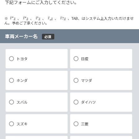
下記フォームにご入力してください。
※『”』、『"』、『'』、『,』、『?』、TAB、はシステム上入力いただけませ
ん。予めご了承ください。
車両メーカー名
必須
トヨタ
日産
ホンダ
マツダ
スバル
ダイハツ
スズキ
三菱