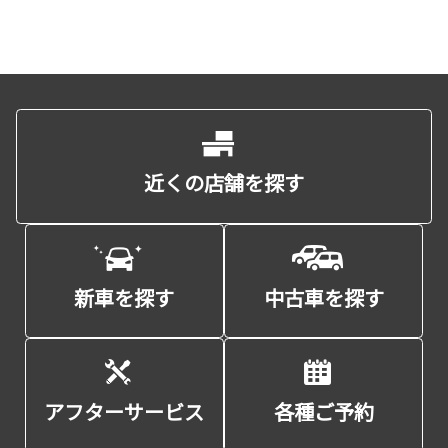
※推奨環境についてはTOYOTAメーカーサイト「ご利用にあたって」を
参照ください。
【4．規約について】
1.本規約は事前の告知なく変更することがあります。変更した内容は本ペ
ージにてご確認いただくものとします。
近くの店舗を探す
お客様の当ウェブサイトの閲覧情報は、お客様の指定した販売店がお客様と
のご商談の際に適切なサービスをご提供する目的で、該当販売店に開示さ
れ、利用される場合があります。
新車を探す
中古車を探す
【5．注意事項】
1.ご連絡はできるだけ即日にいたしますが、営業時間外・休日等の関係で
３～４日かかることがありますので予めご了承ください。
2.一部店舗においては「クルマ買取」を実施していない場合がございます
アフターサービス
各種ご予約
ので、予めご了承ください。