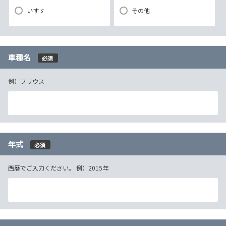
いすゞ
その他
車種名
必須
例）プリウス
年式
必須
西暦でご入力ください。 例）2015年