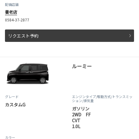
配備店舗
養老店
0584-37-2877
リクエスト予約
ルーミー
グレード
エンジンタイプ
/駆動方式/
トランスミッ
ション
/排気量
カスタムG
ガソリン
2WD FF
CVT
1.0L
カラー