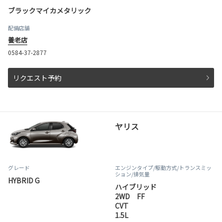
ブラックマイカメタリック
配備店舗
養老店
0584-37-2877
リクエスト予約
ヤリス
グレード
エンジンタイプ
/駆動方式/
トランスミッ
ション
/排気量
HYBRID G
ハイブリッド
2WD FF
CVT
1.5L