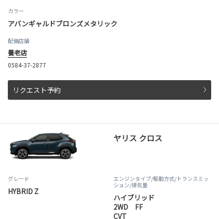
カラー
アバンギャルドブロンズメタリック
配備店舗
養老店
0584-37-2877
リクエスト予約
ヤリス クロス
グレード
エンジンタイプ
/駆動方式/
トランスミッ
ション
/排気量
HYBRID Z
ハイブリッド
2WD FF
CVT