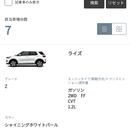
試乗車のみ表示
検索
リセット
該当車種台数
7
ライズ
グレード
エンジンタイプ
/駆動方式/
トランスミッ
ション
/排気量
Z
ガソリン
2WD FF
CVT
1.2L
カラー
シャイニングホワイトパール