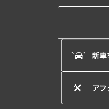
新車
アフ