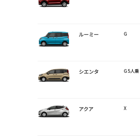
ルーミー
G
シエンタ
G 5人
アクア
X