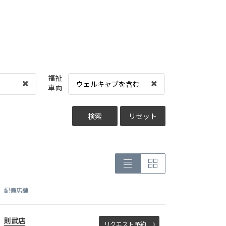
福祉
ウェルキャブを含む
車両
検索
リセット
配備店舗
則武店
リクエスト予約