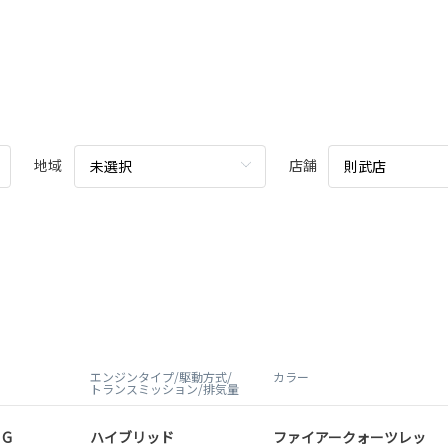
。
地域
店舗
未選択
則武店
エンジンタイプ/駆動方式/
カラー
トランスミッション/排気量
 G
ハイブリッド
ファイアークォーツレッ