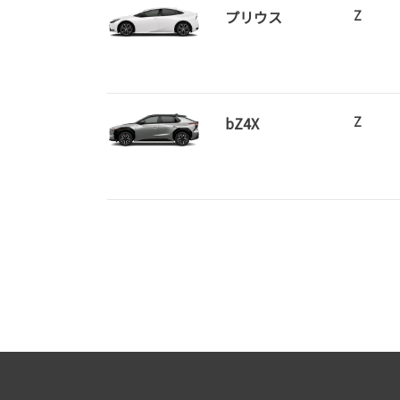
プリウス
Z
bZ4X
Z