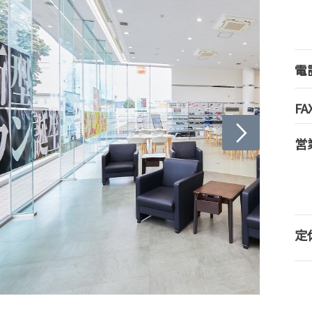
電
FA
営
定