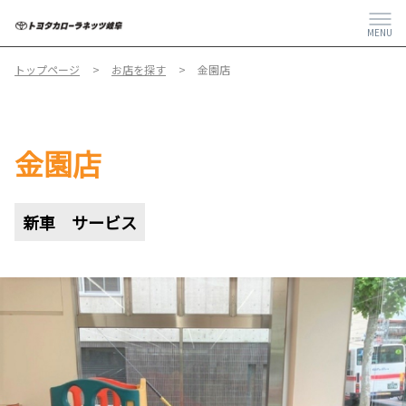
MENU
トップページ
お店を探す
金園店
金園店
新車
サービス