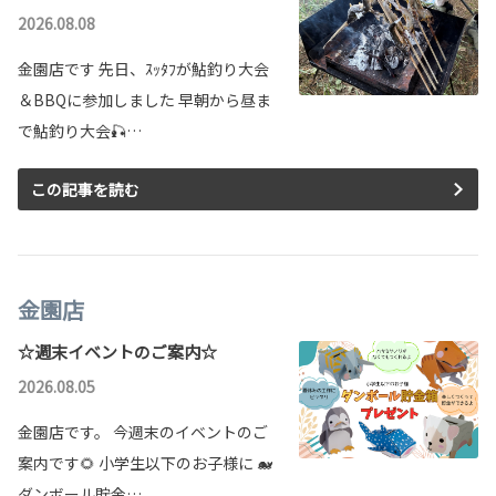
2026.08.08
金園店です 先日、ｽｯﾀﾌが鮎釣り大会
＆BBQに参加しました 早朝から昼ま
で鮎釣り大会🎣…
この記事を読む
金園店
☆週末イベントのご案内☆
2026.08.05
金園店です。 今週末のイベントのご
案内です🌻 小学生以下のお子様に 🐋
ダンボール貯金…