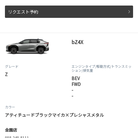
リクエスト予約
bZ4X
グレード
エンジンタイプ
/駆動方式/
トランスミッ
ション
/排気量
Z
BEV
FWD
-
-
カラー
アティチュードブラックマイカ×プレシャスメタル
金園店
058-245-8111