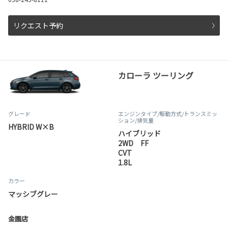
リクエスト予約
カローラ ツーリング
グレード
エンジンタイプ
/駆動方式/
トランスミッ
ション
/排気量
HYBRID W×B
ハイブリッド
2WD FF
CVT
1.8L
カラー
マッシブグレー
金園店