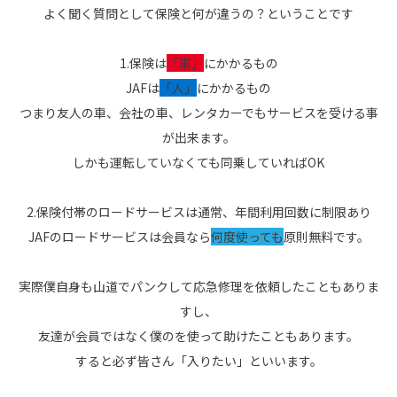
よく聞く質問として保険と何が違うの？ということです
1.保険は
「車」
にかかるもの
JAFは
「人」
にかかるもの
つまり友人の車、会社の車、レンタカーでもサービスを受ける事
が出来ます。
しかも運転していなくても同乗していればOK
2.保険付帯のロードサービスは通常、年間利用回数に制限あり
JAFのロードサービスは会員なら
何度使っても
原則無料です。
実際僕自身も山道でパンクして応急修理を依頼したこともありま
すし、
友達が会員ではなく僕のを使って助けたこともあります。
すると必ず皆さん「入りたい」といいます。